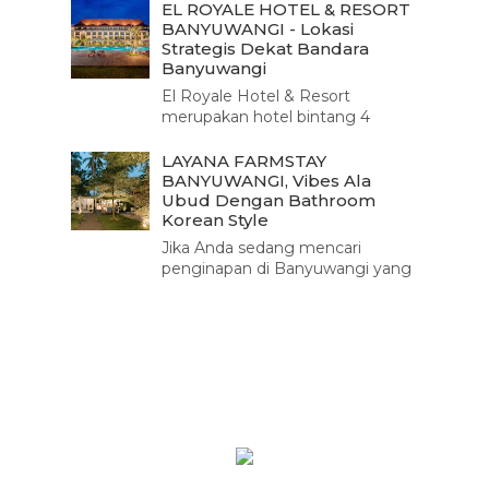
strategis, hotel ini mulai
EL ROYALE HOTEL & RESORT
beroperasi sejak ...
BANYUWANGI - Lokasi
Strategis Dekat Bandara
Banyuwangi
El Royale Hotel & Resort
merupakan hotel bintang 4
pertama di Banyuwangi.
Berlokasi strategis di jalan raya
LAYANA FARMSTAY
yang menghubungkan Ban...
BANYUWANGI, Vibes Ala
Ubud Dengan Bathroom
Korean Style
Jika Anda sedang mencari
penginapan di Banyuwangi yang
sekaligus menawarkan suasana
sejuk dan tenang di tengah area
perkebunan tropis yang...