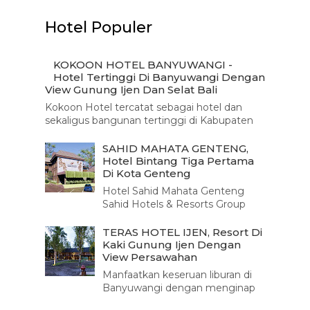
Hotel Populer
KOKOON HOTEL BANYUWANGI -
Hotel Tertinggi Di Banyuwangi Dengan
View Gunung Ijen Dan Selat Bali
Kokoon Hotel tercatat sebagai hotel dan
sekaligus bangunan tertinggi di Kabupaten
Banyuwangi. Memiliki 16 lantai dan luas
bangunan 17 ri...
SAHID MAHATA GENTENG,
Hotel Bintang Tiga Pertama
Di Kota Genteng
Hotel Sahid Mahata Genteng
Sahid Hotels & Resorts Group
kembali memperluas jaringan
akomodasinya di Kabupat...
TERAS HOTEL IJEN, Resort Di
Kaki Gunung Ijen Dengan
View Persawahan
Manfaatkan keseruan liburan di
Banyuwangi dengan menginap
di Teras Hotel Ijen . Berlokasi